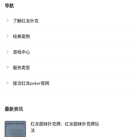
导航
了解红龙扑克
经典案例
游戏中心
服务类型
接洽红龙poker官网
最新资讯
红龙甜妹扑克牌、红龙甜妹扑克牌玩
法