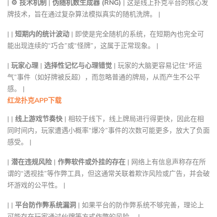
|
⚙️ 技术机制
|
伪随机数生成器 (RNG)
| 这是线上扑克平台的核心发
牌技术，旨在通过复杂算法模拟真实的随机洗牌。 |
| |
短期内的统计波动
| 即使是完全随机的系统，在短期內也完全可
能出现连续的“巧合”或“怪牌”，这属于正常现象。 |
|
玩家心理
|
选择性记忆与心理错觉
| 玩家的大脑更容易记住“坏运
气”事件（如好牌被反超），而忽略普通的牌局，从而产生不公平
感。 |
红龙扑克APP下载
| |
线上游戏节奏快
| 相较于线下，线上牌局进行得更快，因此在相
同时间内，玩家遭遇小概率“爆冷”事件的次数可能更多，放大了负面
感受。 |
|
潜在违规风险
|
作弊软件或外挂的存在
| 网络上有信息声称存在所
谓的“透视挂”等作弊工具，但这通常关联着欺诈风险或广告，并会破
坏游戏的公平性。 |
| |
平台防作弊系统漏洞
| 如果平台的防作弊系统不够完善，理论上
可能存在玩家通过伙牌等方式作弊的风险。 |